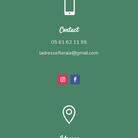

Contact
05 61 62 11 98
ladresseflorale@gmail.com
