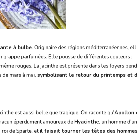
lante à bulbe
. Originaire des régions méditerranéennes, ell
n grappe parfumées. Elle pousse de différentes couleurs :
 même rouges. La jacinthe est présente dans les foyers pen
ns de mars à mai,
symbolisant le retour du printemps et 
inthe est aussi belle que tragique. On raconte qu’
Apollon 
s chacun éperdument amoureux de
Hyacinthe
, un homme d’u
u roi de Sparte, et
il faisait tourner les têtes des hommes