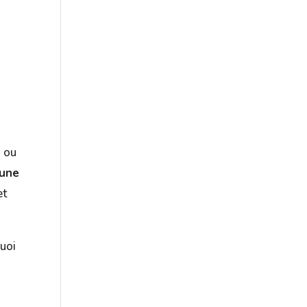
, ou
 une
et
quoi