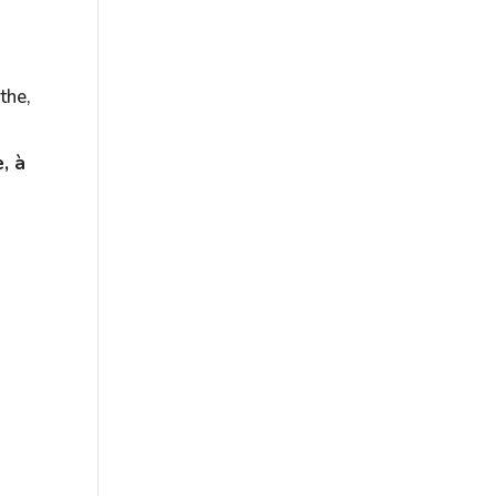
the,
, à