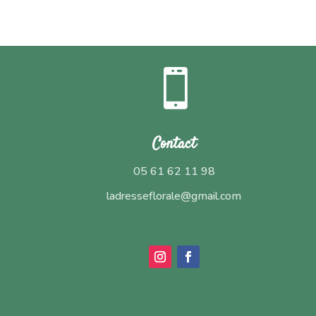

Contact
05 61 62 11 98
ladresseflorale@gmail.com